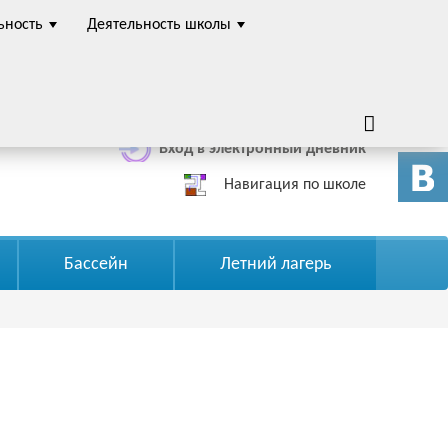
ьность
Деятельность школы
Четная неделя
Вход в электронный дневник
Навигация по школе
Бассейн
Летний лагерь