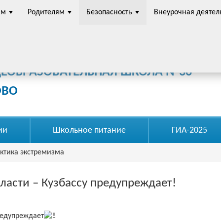
ам
Родителям
Безопасность
Внеурочная деятел
омное общеобразовательное учреждение
ЩЕОБРАЗОВАТЕЛЬНАЯ ШКОЛА №36"
ОВО
ии
Школьное питание
ГИА-2025
ктика экстремизма
ласти – Кузбассу предупреждает!
редупреждает