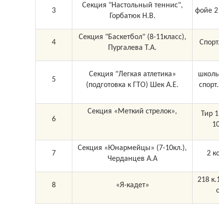
Секция "Настольный теннис",
3
фойе 2
Горбатюк Н.В.
Секция "Баскетбол" (8-11класс),
4
Спорт
Пургалева Т.А.
Секция "Легкая атлетика»
школь
5
(подготовка к ГТО) Шек А.Е.
спорт
Секция «Меткий стрелок»,
Тир 1
6
1
Секция «Юнармейцы» (7-10кл.),
7
2 к
Черданцев А.А
218 к.
8
«Я-кадет»