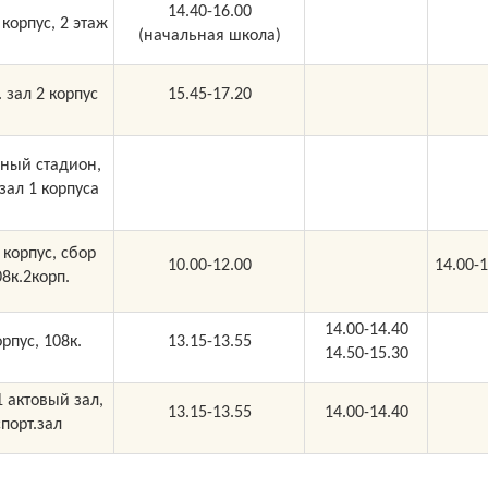
Перейти на актуальную версию сайта?
14.40-16.00
 корпус, 2 этаж
(начальная школа)
Данная версия сайта более не актуальна! Актуальная версия
сайта доступна по адресу:
raduga36.kemobl.ru
. зал 2 корпус
15.45-17.20
Перейти
Остаться
ный стадион,
.зал 1 корпуса
 корпус, сбор
10.00-12.00
14.00-1
08к.2корп.
14.00-14.40
орпус, 108к.
13.15-13.55
14.50-15.30
1 актовый зал,
13.15-13.55
14.00-14.40
спорт.зал