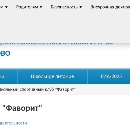
ам
Родителям
Безопасность
Внеурочная деятел
омное общеобразовательное учреждение
ЩЕОБРАЗОВАТЕЛЬНАЯ ШКОЛА №36"
ОВО
ии
Школьное питание
ГИА-2025
кольный спортивный клуб "Фаворит"
 "Фаворит"
деятельности