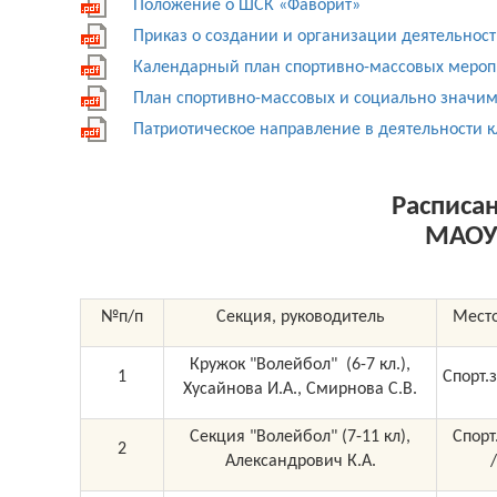
Положение о ШСК «Фаворит»
Приказ о создании и организации деятельнос
Календарный план спортивно-массовых меропр
План спортивно-массовых и социально значим
Патриотическое направление в деятельности к
Расписа
МАО
№п/п
Секция, руководитель
Мест
Кружок "Волейбол" (6-7 кл.),
1
Спорт.
Хусайнова И.А., Смирнова С.В.
Секция "Волейбол" (7-11 кл),
Спорт
2
Александрович К.А.