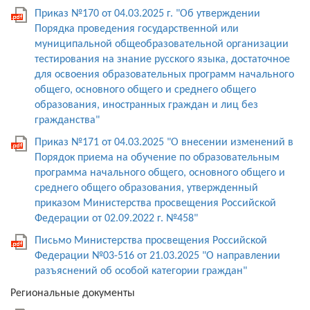
Приказ №170 от 04.03.2025 г. "Об утверждении
Порядка проведения государственной или
муниципальной общеобразовательной организации
тестирования на знание русского языка, достаточное
для освоения образовательных программ начального
Перейти на актуальную версию
общего, основного общего и среднего общего
сайта?
образования, иностранных граждан и лиц без
гражданства"
Данная версия сайта более не актуальна! Актуальная
версия сайта доступна по адресу:
raduga36.kemobl.ru
Приказ №171 от 04.03.2025 "О внесении изменений в
Порядок приема на обучение по образовательным
программа начального общего, основного общего и
Перейти
Остаться
среднего общего образования, утвержденный
приказом Министерства просвещения Российской
Федерации от 02.09.2022 г. №458"
Письмо Министерства просвещения Российской
Федерации №03-516 от 21.03.2025 "О направлении
разъяснений об особой категории граждан"
Региональные документы